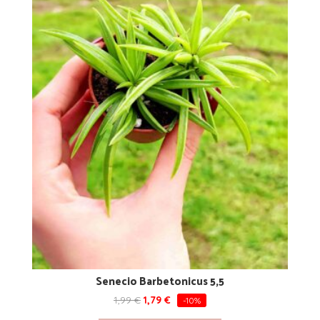
Senecio Barbetonicus 5,5
1,99
€
1,79
€
-10%