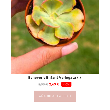
Echeveria Enfant Variegata 5,5
2,99
€
2,69
€
-10%
AÑADIR AL CARRITO