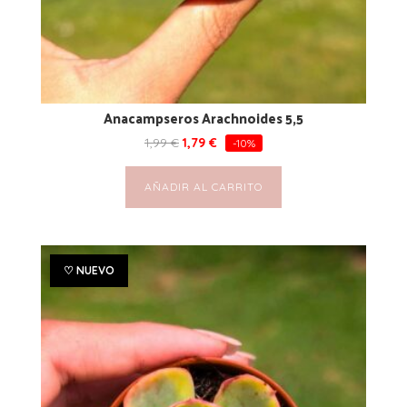
Anacampseros Arachnoides 5,5
1,99
€
1,79
€
-10%
AÑADIR AL CARRITO
♡ NUEVO