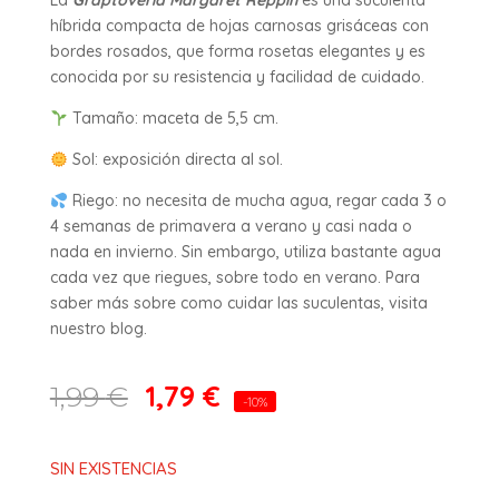
La
Graptoveria Margaret Reppin
es una suculenta
híbrida compacta de hojas carnosas grisáceas con
bordes rosados, que forma rosetas elegantes y es
conocida por su resistencia y facilidad de cuidado.
Tamaño: maceta de 5,5 cm.
Sol: exposición directa al sol.
Riego: no necesita de mucha agua, regar cada 3 o
4 semanas de primavera a verano y casi nada o
nada en invierno. Sin embargo, utiliza bastante agua
cada vez que riegues, sobre todo en verano. Para
saber más sobre como cuidar las suculentas, visita
nuestro blog.
1,79
€
1,99
€
-10%
SIN EXISTENCIAS