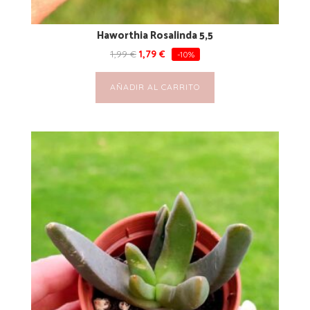
Haworthia Rosalinda 5,5
1,99
€
1,79
€
-10%
AÑADIR AL CARRITO