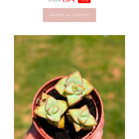
2,30
€
2,07
€
-10%
AÑADIR AL CARRITO