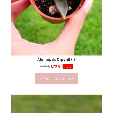
Aloinopsis Orpenii 5,5
1,99
€
1,79
€
-10%
AÑADIR AL CARRITO