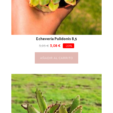
Echeveria Pulidonis 8,5
3,85
€
3,08
€
-20%
AÑADIR AL CARRITO