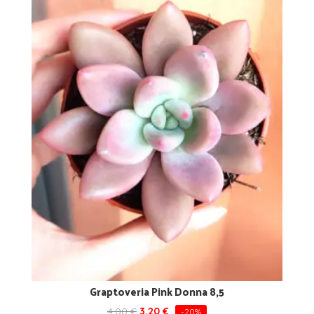
Graptoveria Pink Donna 8,5
4,00
€
3,20
€
-20%