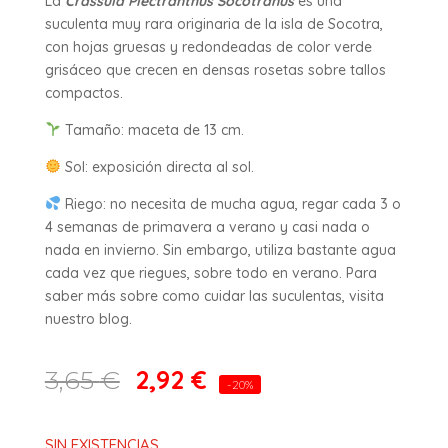
La
Crassula Plectranthus Socotranus
es una
suculenta muy rara originaria de la isla de Socotra,
con hojas gruesas y redondeadas de color verde
grisáceo que crecen en densas rosetas sobre tallos
compactos.
Tamaño: maceta de 13 cm.
Sol: exposición directa al sol.
Riego: no necesita de mucha agua, regar cada 3 o
4 semanas de primavera a verano y casi nada o
nada en invierno. Sin embargo, utiliza bastante agua
cada vez que riegues, sobre todo en verano. Para
saber más sobre como cuidar las suculentas, visita
nuestro blog.
2,92
€
3,65
€
-20%
SIN EXISTENCIAS