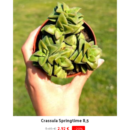
Crassula Springtime 8,5
3,65
€
2,92
€
-20%