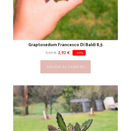
Graptosedum Francesco Di Baldi 8,5
3,65
€
2,92
€
-20%
AÑADIR AL CARRITO