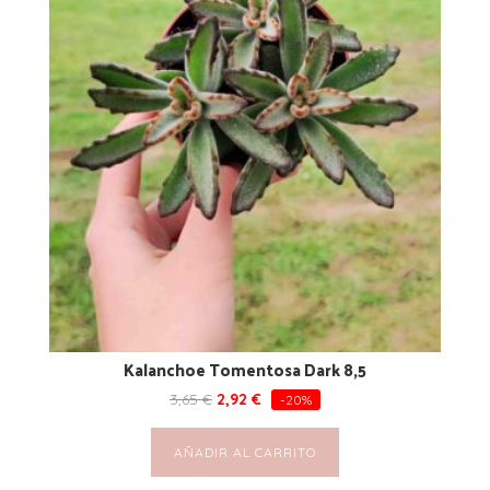
Kalanchoe Tomentosa Dark 8,5
3,65
€
2,92
€
-20%
AÑADIR AL CARRITO