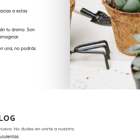
acias a estas
rán tu ánimo. Son
imaginar.
n una, no podrás
LOG
ueva. No dudes en unirte a nuestra
uculentas.