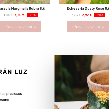
assula Marginalis Rubra 8,5
Echeveria Dusty Rose 8,
4,00
€
3,20
€
3,65
€
2,92
€
-20%
-20%
AÑADIR AL CARRITO
AÑADIR AL CARRITO
RÁN LUZ
stas preciosas
rsona.