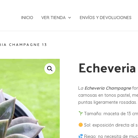
INICIO
VER TIENDA
ENVÍOS Y DEVOLUCIONES
RIA CHAMPAGNE 13
Echeveri
L
a
Echeveria Champagne
for
carnosas en tonos pastel, m
puntas ligeramente rosadas.
Tamaño: maceta de 13 cm
Sol: exposición directa al s
Riego: no necesita de mu