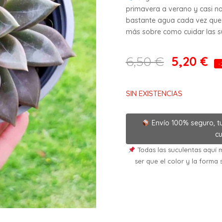
primavera a verano y casi na
bastante agua cada vez que 
más sobre como cuidar las suc
5,20
€
6,50
€
-
SIN EXISTENCIAS
Envío 100% seguro, t
cu
Todas las suculentas aquí m
ser que el color y la forma 