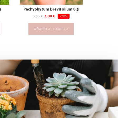
5
Pachyphytum Brevifolium 8,5
3,85
€
3,08
€
-20%
AÑADIR AL CARRITO