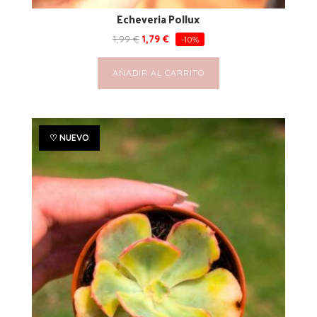
Echeveria Pollux
1,99
€
1,79
€
-10%
AÑADIR AL CARRITO
♡ NUEVO