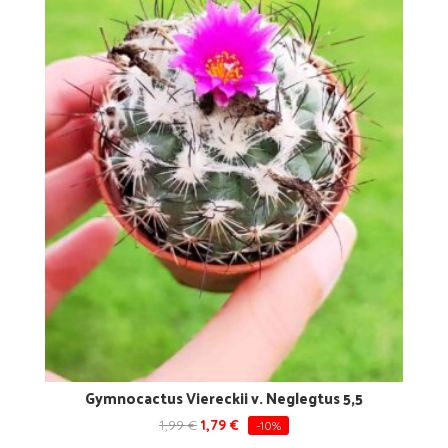
Gymnocactus Viereckii v. Neglegtus 5,5
1,99
€
1,79
€
-10%