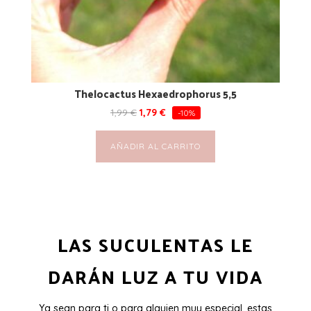
Thelocactus Hexaedrophorus 5,5
1,99
€
1,79
€
-10%
AÑADIR AL CARRITO
LAS SUCULENTAS LE
DARÁN LUZ A TU VIDA
Ya sean para ti o para alguien muy especial, estas