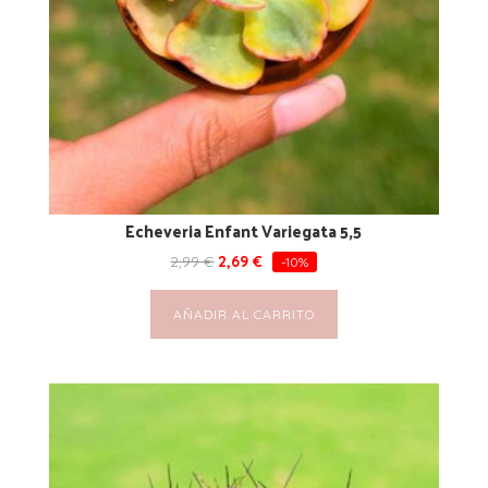
Echeveria Enfant Variegata 5,5
2,99
€
2,69
€
-10%
AÑADIR AL CARRITO