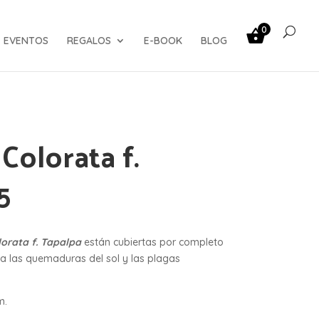
0
EVENTOS
REGALOS
E-BOOK
BLOG
Colorata f.
5
lorata f. Tapalpa
están cubiertas por completo
ita las quemaduras del sol y las plagas
m.