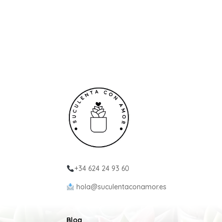
+34 624 24 93 60
hola@suculentaconamor.es
Blog