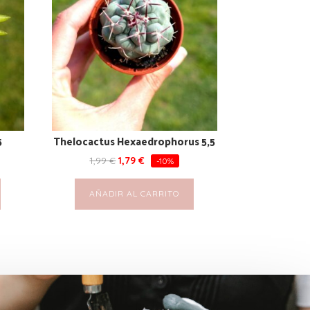
5
Thelocactus Hexaedrophorus 5,5
1,99
€
1,79
€
-10%
AÑADIR AL CARRITO