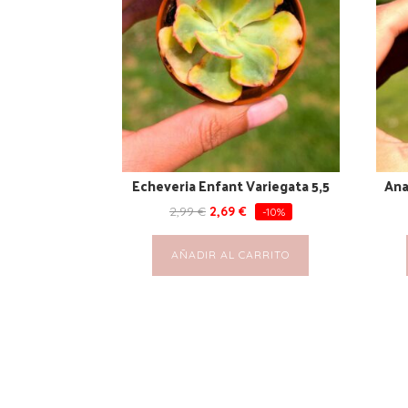
Echeveria Enfant Variegata 5,5
Ana
2,99
€
2,69
€
-10%
AÑADIR AL CARRITO