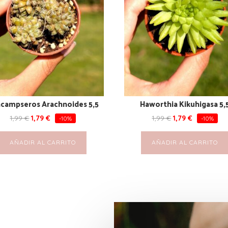
campseros Arachnoides 5,5
Haworthia Kikuhigasa 5,
1,99
€
1,79
€
1,99
€
1,79
€
-10%
-10%
AÑADIR AL CARRITO
AÑADIR AL CARRITO