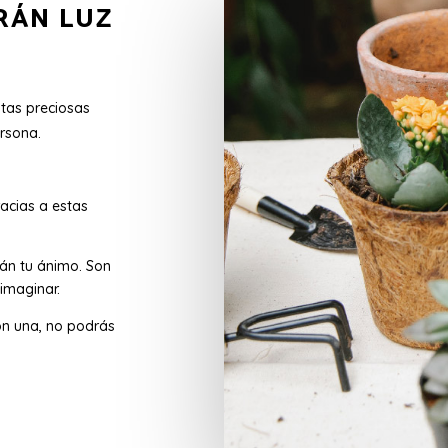
RÁN LUZ
stas preciosas
rsona.
acias a estas
rán tu ánimo. Son
imaginar.
n una, no podrás