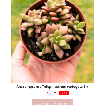
Anacampseros Telephiastrum variegata 8,5
4,00
€
3,20
€
-20%
AÑADIR AL CARRITO