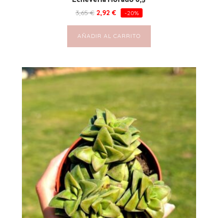
3,65
€
2,92
€
-20%
AÑADIR AL CARRITO