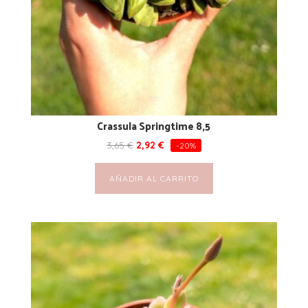
Crassula Springtime 8,5
3,65
€
2,92
€
-20%
AÑADIR AL CARRITO