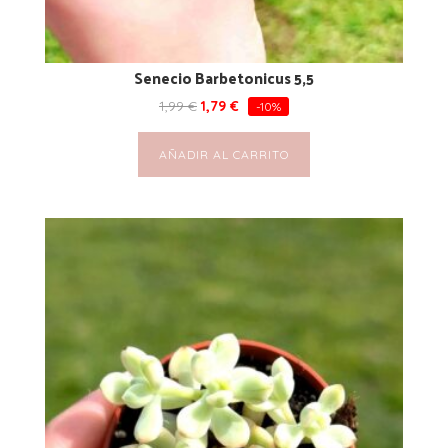
Senecio Barbetonicus 5,5
1,99
€
1,79
€
-10%
AÑADIR AL CARRITO