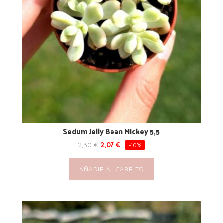
Sedum Jelly Bean Mickey 5,5
2,30
€
2,07
€
-10%
AÑADIR AL CARRITO