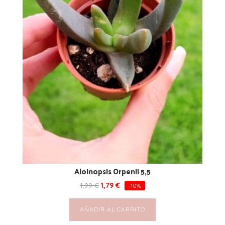
Aloinopsis Orpenii 5,5
1,99
€
1,79
€
-10%
AÑADIR AL CARRITO