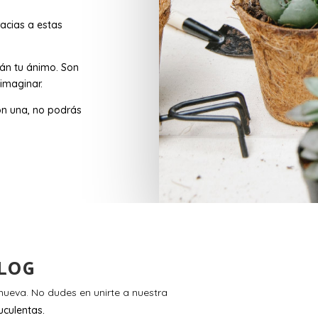
acias a estas
rán tu ánimo. Son
imaginar.
n una, no podrás
LOG
ueva. No dudes en unirte a nuestra
uculentas.