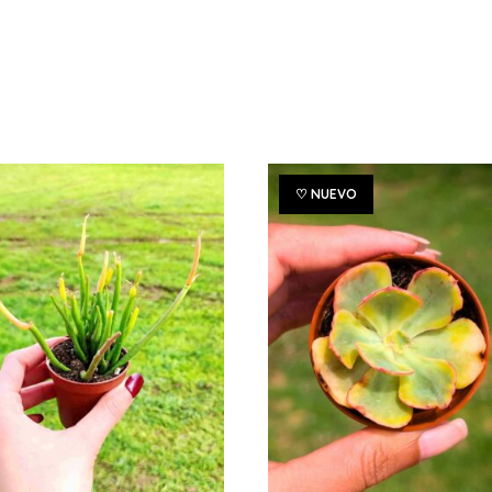
♡ NUEVO