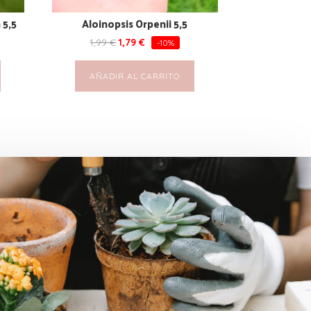
 5,5
Aloinopsis Orpenii 5,5
1,99
€
1,79
€
-10%
AÑADIR AL CARRITO