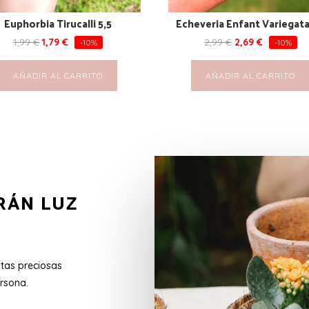
Euphorbia Tirucalli 5,5
Echeveria Enfant Variegata
1,99
€
1,79
€
2,99
€
2,69
€
-10%
-10%
AÑADIR AL CARRITO
AÑADIR AL CARRITO
RÁN LUZ
stas preciosas
rsona.