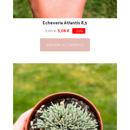
Echeveria Atlantis 8,5
3,85
€
3,08
€
-20%
AÑADIR AL CARRITO