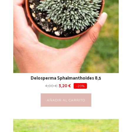
Delosperma Sphalmanthoides 8,5
4,00
€
3,20
€
-20%
AÑADIR AL CARRITO