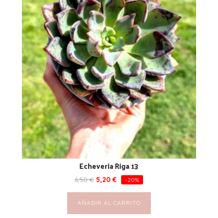
Echeveria Riga 13
6,50
€
5,20
€
-20%
AÑADIR AL CARRITO