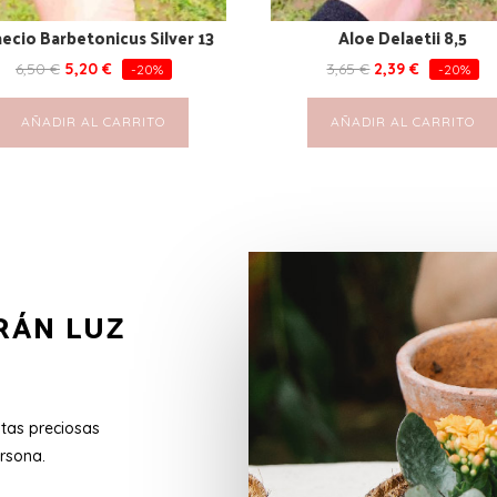
ecio Barbetonicus Silver 13
Aloe Delaetii 8,5
6,50
€
5,20
€
3,65
€
2,39
€
-20%
-20%
AÑADIR AL CARRITO
AÑADIR AL CARRITO
RÁN LUZ
stas preciosas
rsona.