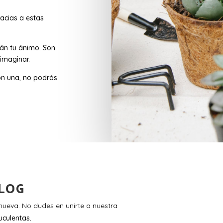
acias a estas
rán tu ánimo. Son
imaginar.
n una, no podrás
LOG
ueva. No dudes en unirte a nuestra
uculentas.