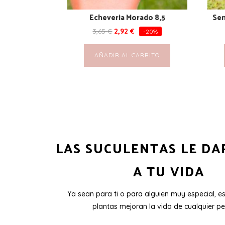
Echeveria Morado 8,5
Sen
3,65
€
2,92
€
-20%
AÑADIR AL CARRITO
LAS SUCULENTAS LE DA
A TU VIDA
Ya sean para ti o para alguien muy especial, e
plantas mejoran la vida de cualquier pe