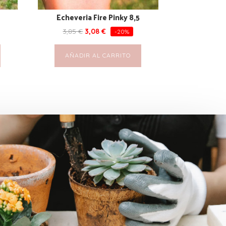
Echeveria Fire Pinky 8,5
3,85
€
3,08
€
-20%
AÑADIR AL CARRITO