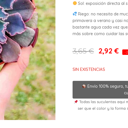
Sol: exposición directa al s
Riego: no necesita de mu
primavera a verano y casi na
bastante agua cada vez que 
más sobre como cuidar las suc
2,92
€
3,65
€
-
SIN EXISTENCIAS
Envío 100% seguro, t
cu
Todas las suculentas aquí m
ser que el color y la forma 