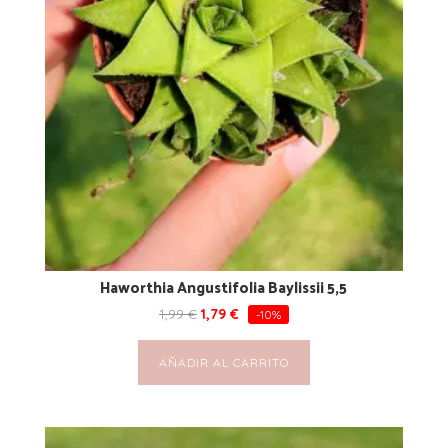
Haworthia Angustifolia Baylissii 5,5
1,99
€
1,79
€
-10%
AÑADIR AL CARRITO