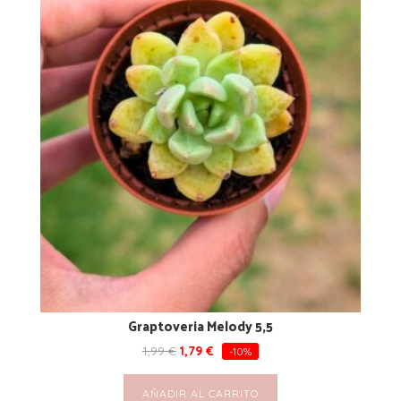
Graptoveria Melody 5,5
1,99
€
1,79
€
-10%
AÑADIR AL CARRITO