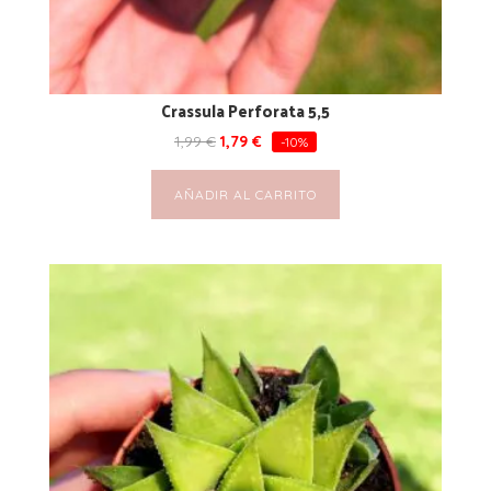
Crassula Perforata 5,5
1,99
€
1,79
€
-10%
AÑADIR AL CARRITO