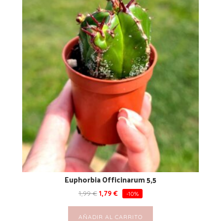
Euphorbia Officinarum 5,5
1,99
€
1,79
€
-10%
AÑADIR AL CARRITO