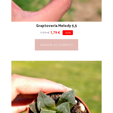
Graptoveria Melody 5,5
1,99
€
1,79
€
-10%
AÑADIR AL CARRITO