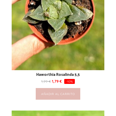
Haworthia Rosalinda 5,5
1,99
€
1,79
€
-10%
AÑADIR AL CARRITO