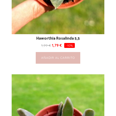
Haworthia Rosalinda 5,5
1,99
€
1,79
€
-10%
AÑADIR AL CARRITO