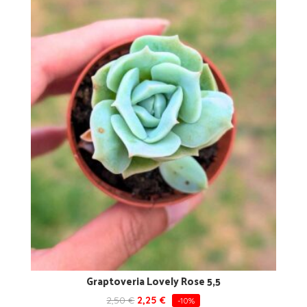
Graptoveria Lovely Rose 5,5
2,50
€
2,25
€
-10%