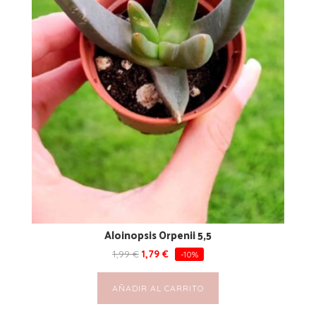
Aloinopsis Orpenii 5,5
1,99
€
1,79
€
-10%
AÑADIR AL CARRITO