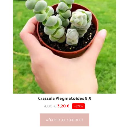
Crassula Plegmatoides 8,5
4,00
€
3,20
€
-20%
AÑADIR AL CARRITO