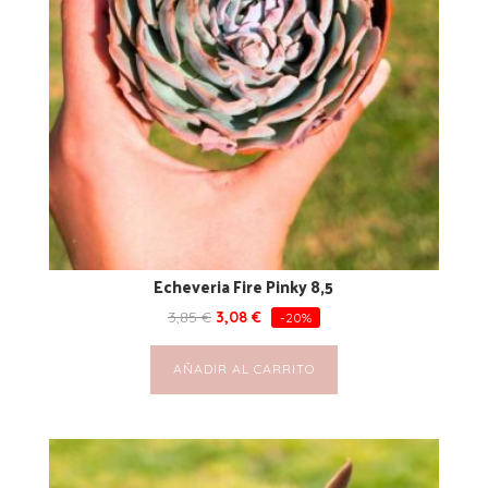
Echeveria Fire Pinky 8,5
3,85
€
3,08
€
-20%
AÑADIR AL CARRITO