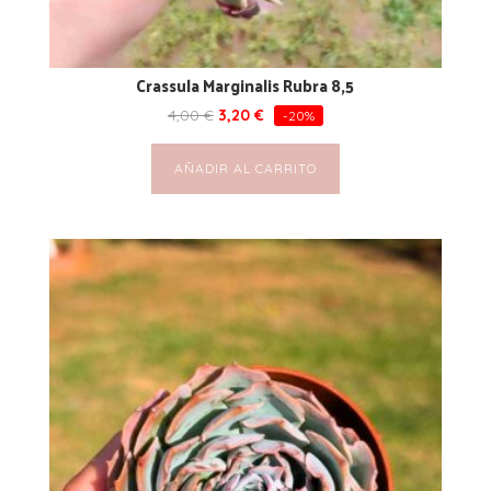
Crassula Marginalis Rubra 8,5
4,00
€
3,20
€
-20%
AÑADIR AL CARRITO