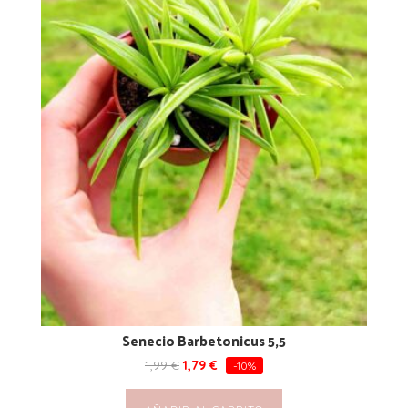
Senecio Barbetonicus 5,5
1,99
€
1,79
€
-10%