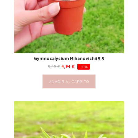
Gymnocalycium Mihanovichii 5,5
5,49
€
4,94
€
-10%
AÑADIR AL CARRITO