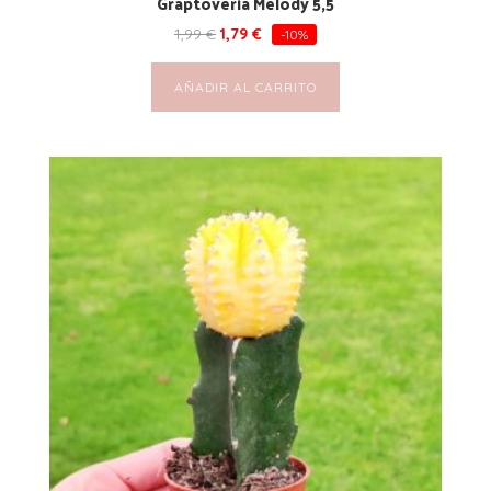
Graptoveria Melody 5,5
1,99
€
1,79
€
-10%
AÑADIR AL CARRITO