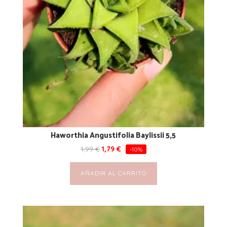
Haworthia Angustifolia Baylissii 5,5
1,99
€
1,79
€
-10%
AÑADIR AL CARRITO