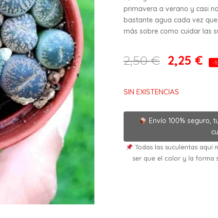
primavera a verano y casi na
bastante agua cada vez que 
más sobre como cuidar las suc
2,25
€
2,50
€
-1
SIN EXISTENCIAS
Envío 100% seguro, t
cu
Todas las suculentas aquí m
ser que el color y la forma 