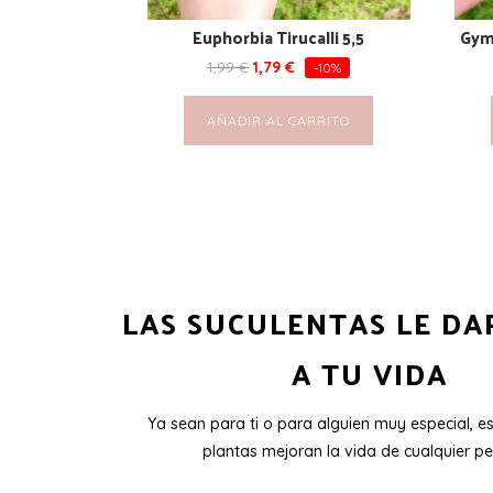
Euphorbia Tirucalli 5,5
Gym
1,99
€
1,79
€
-10%
AÑADIR AL CARRITO
LAS SUCULENTAS LE DA
A TU VIDA
Ya sean para ti o para alguien muy especial, e
plantas mejoran la vida de cualquier pe