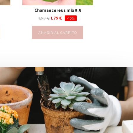
Chamaecereus mix 5,5
1,99
€
1,79
€
-10%
AÑADIR AL CARRITO