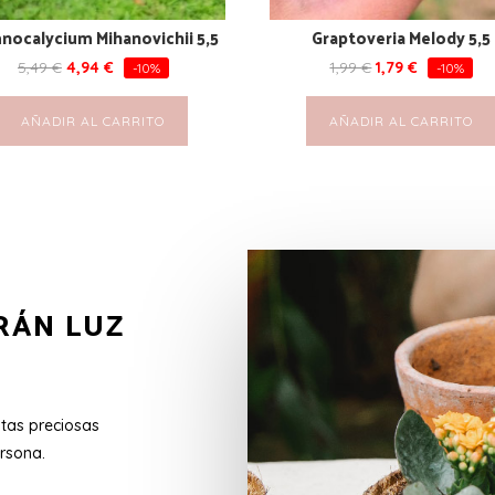
nocalycium Mihanovichii 5,5
Graptoveria Melody 5,5
5,49
€
4,94
€
1,99
€
1,79
€
-10%
-10%
AÑADIR AL CARRITO
AÑADIR AL CARRITO
RÁN LUZ
stas preciosas
rsona.