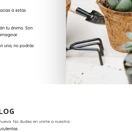
acias a estas
rán tu ánimo. Son
imaginar.
n una, no podrás
LOG
ueva. No dudes en unirte a nuestra
uculentas.