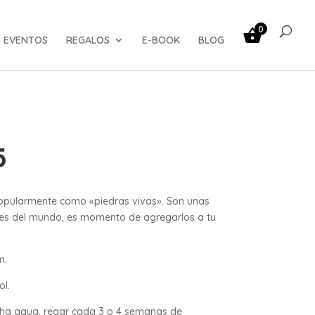
0
EVENTOS
REGALOS
E-BOOK
BLOG
5
pularmente como «piedras vivas». Son unas
tes del mundo, es momento de agregarlos a tu
m.
ol.
cha agua, regar cada 3 o 4 semanas de