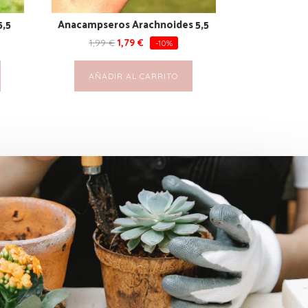
5,5
Anacampseros Arachnoides 5,5
1,99
€
1,79
€
-10%
AÑADIR AL CARRITO