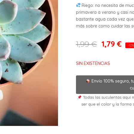
Riego: no necesita de mu
primavera a verano y casi na
bastante agua cada vez que 
más sobre como cuidar las suc
1,79
€
1,99
€
-10
SIN EXISTENCIAS
Envío 100% seguro, t
cu
Todas las suculentas aquí m
ser que el color y la forma 