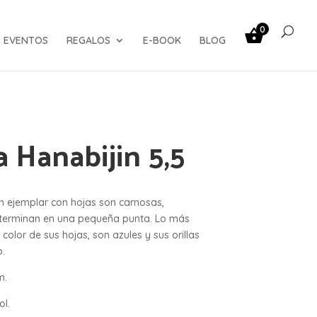
0
EVENTOS
REGALOS
E-BOOK
BLOG
 Hanabijin 5,5
n ejemplar con hojas son carnosas,
 terminan en una pequeña punta. Lo más
color de sus hojas, son azules y sus orillas
o.
m.
ol.