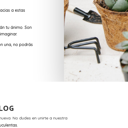
acias a estas
rán tu ánimo. Son
imaginar.
n una, no podrás
LOG
ueva. No dudes en unirte a nuestra
uculentas.