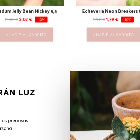
edum Jelly Bean Mickey 5,5
Echeveria Neon Breakers 
2,30
€
2,07
€
1,99
€
1,79
€
-10%
-10%
AÑADIR AL CARRITO
AÑADIR AL CARRITO
RÁN LUZ
stas preciosas
rsona.