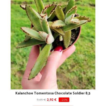
Kalanchoe Tomentosa Chocolate Soldier 8,5
3,65
€
2,92
€
-20%