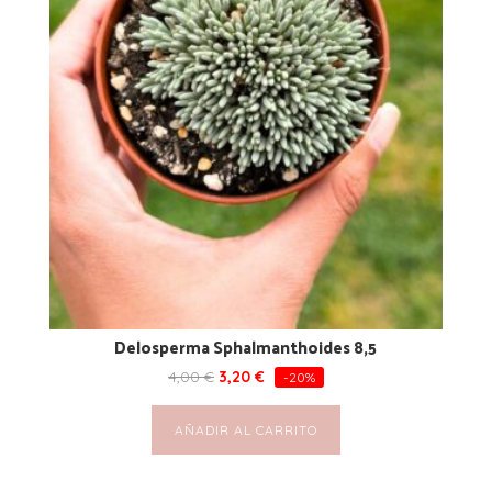
Delosperma Sphalmanthoides 8,5
4,00
€
3,20
€
-20%
AÑADIR AL CARRITO