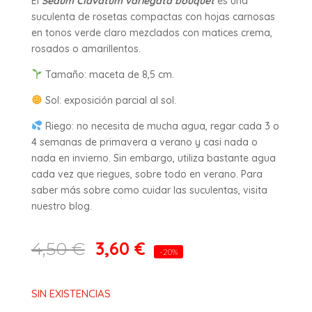
El
Sedum Clavatum variegata
bouquet
es una
suculenta de rosetas compactas con hojas carnosas
en tonos verde claro mezclados con matices crema,
rosados o amarillentos.
Tamaño: maceta de 8,5 cm.
Sol: exposición parcial al sol.
Riego: no necesita de mucha agua, regar cada 3 o
4 semanas de primavera a verano y casi nada o
nada en invierno. Sin embargo, utiliza bastante agua
cada vez que riegues, sobre todo en verano. Para
saber más sobre como cuidar las suculentas, visita
nuestro blog.
3,60
€
4,50
€
-20%
SIN EXISTENCIAS