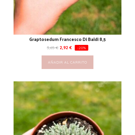
Graptosedum Francesco Di Baldi 8,5
3,65
€
2,92
€
-20%
AÑADIR AL CARRITO