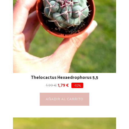
Thelocactus Hexaedrophorus 5,5
1,99
€
1,79
€
-10%
AÑADIR AL CARRITO