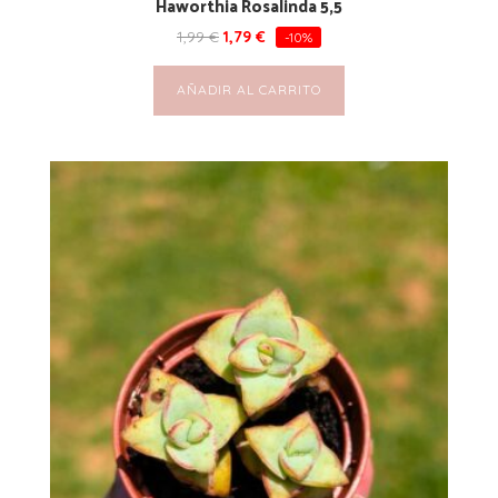
Haworthia Rosalinda 5,5
1,99
€
1,79
€
-10%
AÑADIR AL CARRITO