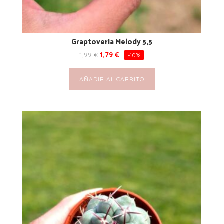
Graptoveria Melody 5,5
1,99
€
1,79
€
-10%
AÑADIR AL CARRITO