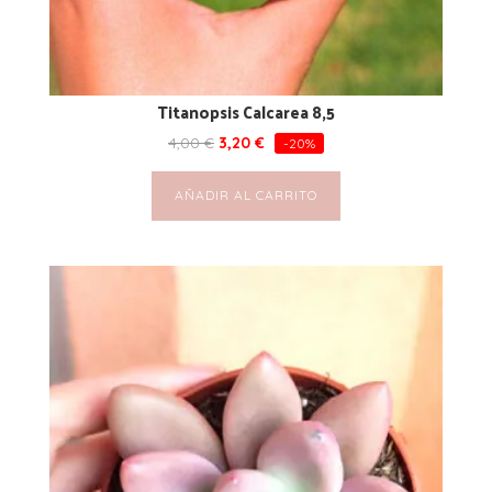
Titanopsis Calcarea 8,5
4,00
€
3,20
€
-20%
AÑADIR AL CARRITO