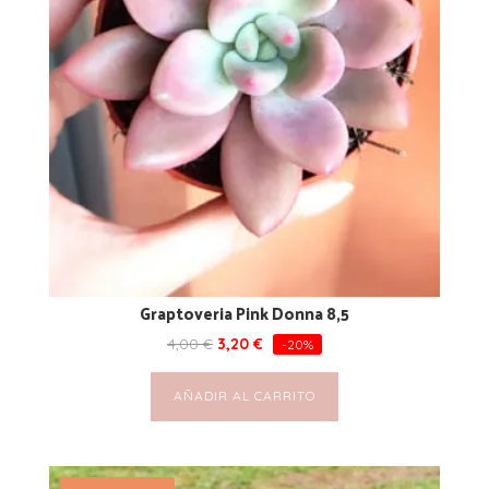
Graptoveria Pink Donna 8,5
4,00
€
3,20
€
-20%
AÑADIR AL CARRITO