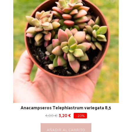
Anacampseros Telephiastrum variegata 8,5
4,00
€
3,20
€
-20%
AÑADIR AL CARRITO