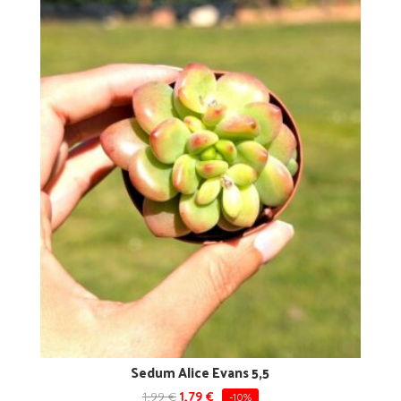
Sedum Alice Evans 5,5
1,99
€
1,79
€
-10%