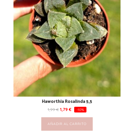
Haworthia Rosalinda 5,5
1,99
€
1,79
€
-10%
AÑADIR AL CARRITO