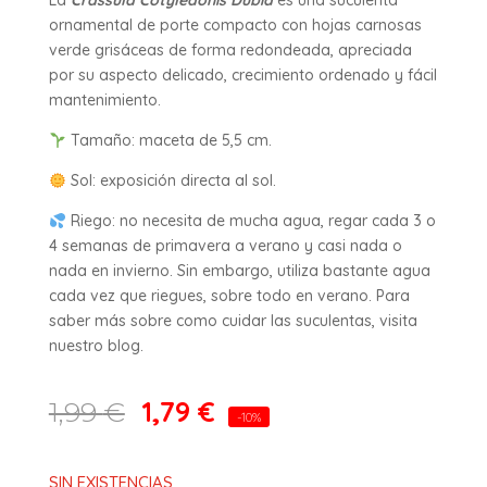
La
Crassula Cotyledonis Dubia
es una suculenta
ornamental de porte compacto con hojas carnosas
verde grisáceas de forma redondeada, apreciada
por su aspecto delicado, crecimiento ordenado y fácil
mantenimiento.
Tamaño: maceta de 5,5 cm.
Sol: exposición directa al sol.
Riego: no necesita de mucha agua, regar cada 3 o
4 semanas de primavera a verano y casi nada o
nada en invierno. Sin embargo, utiliza bastante agua
cada vez que riegues, sobre todo en verano. Para
saber más sobre como cuidar las suculentas, visita
nuestro blog.
1,79
€
1,99
€
-10%
SIN EXISTENCIAS