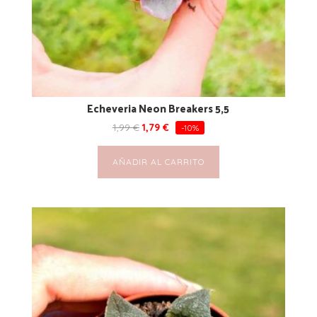
Echeveria Neon Breakers 5,5
1,99
€
1,79
€
-10%
AÑADIR AL CARRITO