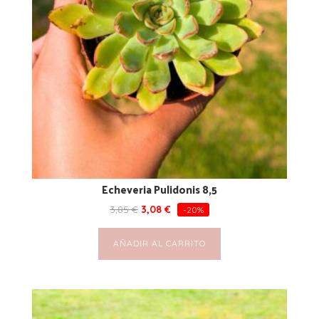
Echeveria Pulidonis 8,5
3,85
€
3,08
€
-20%
AÑADIR AL CARRITO