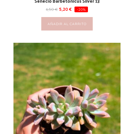
Senecio Barbetonicus Silver 13
6,50
€
5,20
€
-20%
AÑADIR AL CARRITO