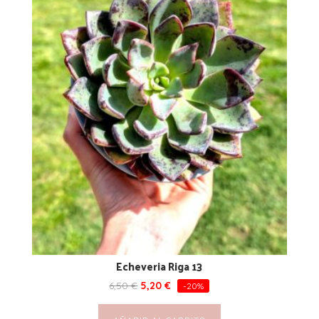
Echeveria Riga 13
6,50
€
5,20
€
-20%