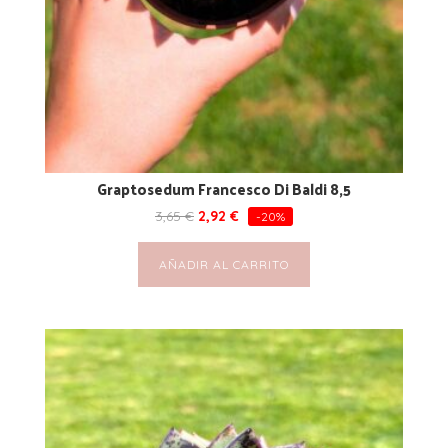
Graptosedum Francesco Di Baldi 8,5
3,65
€
2,92
€
-20%
AÑADIR AL CARRITO