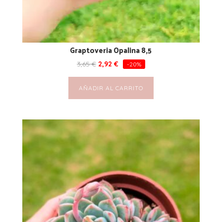
Graptoveria Opalina 8,5
3,65
€
2,92
€
-20%
AÑADIR AL CARRITO