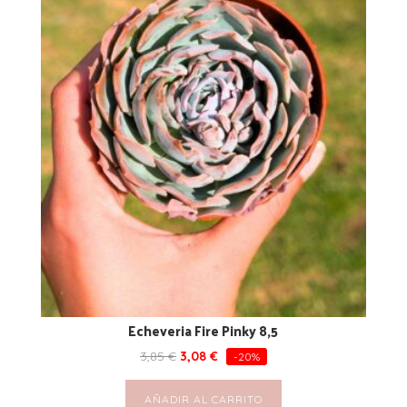
Echeveria Fire Pinky 8,5
3,85
€
3,08
€
-20%
AÑADIR AL CARRITO