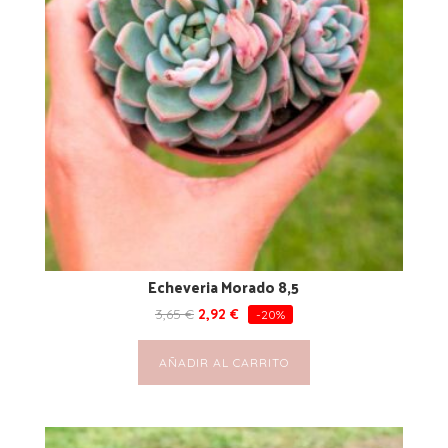
Echeveria Morado 8,5
3,65
€
2,92
€
-20%
AÑADIR AL CARRITO