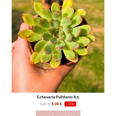
Echeveria Pulidonis 8,5
3,85
€
3,08
€
-20%