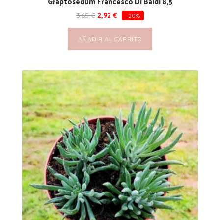
Graptosedum Francesco Di Baldi 8,5
3,65
€
2,92
€
-20%
AÑADIR AL CARRITO