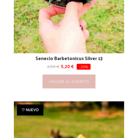
Senecio Barbetonicus Silver 13
6,50
€
5,20
€
-20%
AÑADIR AL CARRITO
♡ NUEVO