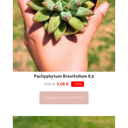
Pachyphytum Brevifolium 8,5
3,85
€
3,08
€
-20%
AÑADIR AL CARRITO