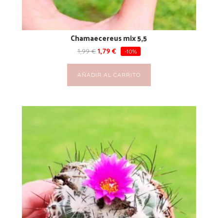
Chamaecereus mix 5,5
1,99
€
1,79
€
-10%
AÑADIR AL CARRITO