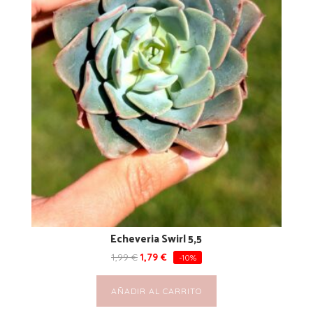
Echeveria Swirl 5,5
1,99
€
1,79
€
-10%
AÑADIR AL CARRITO