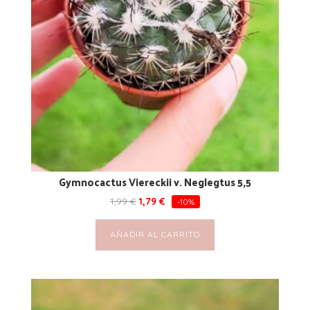
Gymnocactus Viereckii v. Neglegtus 5,5
1,99
€
1,79
€
-10%
AÑADIR AL CARRITO