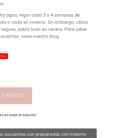
ol.
cha agua, regar cada 3 o 4 semanas de
da o nada en invierno. Sin embargo, utiliza
riegues, sobre todo en verano. Para saber
ulentas, visita nuestro blog.
20%
L CARRITO
as en este producto!
us suculentas son preparadas con máximo