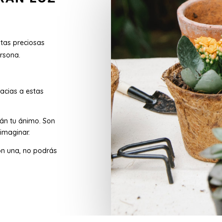
stas preciosas
rsona.
acias a estas
rán tu ánimo. Son
imaginar.
n una, no podrás