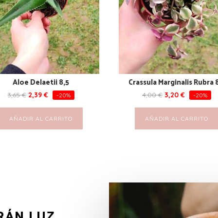
Aloe Delaetii 8,5
Crassula Marginalis Rubra 
3,65
€
2,39
€
4,00
€
3,20
€
-20%
-20%
AÑADIR AL CARRITO
AÑADIR AL CARRITO
RÁN LUZ