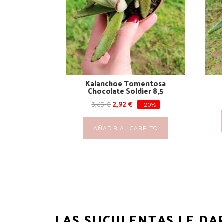
Kalanchoe Tomentosa
Chocolate Soldier 8,5
3,65
€
2,92
€
-20%
AÑADIR AL CARRITO
LAS SUCULENTAS LE DA