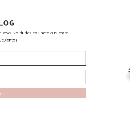
LOG
ueva. No dudes en unirte a nuestra
uculentas.
SE