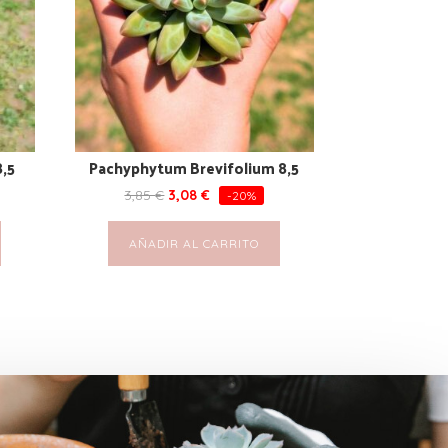
8,5
Pachyphytum Brevifolium 8,5
3,85
€
3,08
€
-20%
AÑADIR AL CARRITO