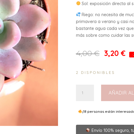
Sol: exposición directa al s
Riego: no necesita de mu
primavera a verano y casi na
bastante agua cada vez que 
más sobre como cuidar las suc
3,20
€
4,00
€
-
2 DISPONIBLES
Graptoveria
AÑADIR A
Pink
Donna
8,5
¡18 personas están interesad
cantidad
Envío 100% seguro, t