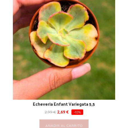
Echeveria Enfant Variegata 5,5
2,99
€
2,69
€
-10%
AÑADIR AL CARRITO