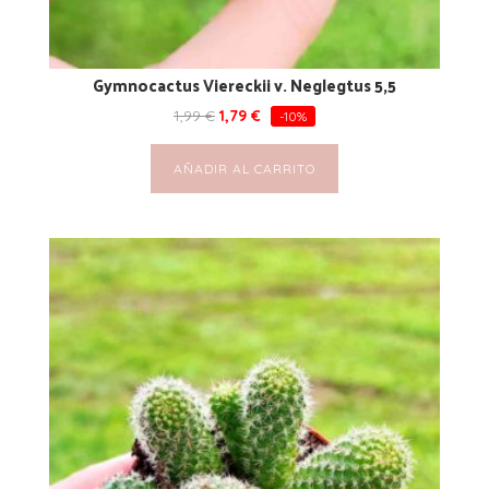
Gymnocactus Viereckii v. Neglegtus 5,5
1,99
€
1,79
€
-10%
AÑADIR AL CARRITO