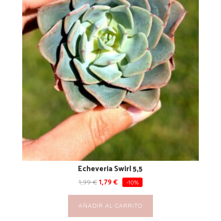
Echeveria Swirl 5,5
1,99
€
1,79
€
-10%
AÑADIR AL CARRITO