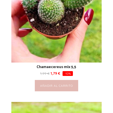
Chamaecereus mix 5,5
1,99
€
1,79
€
-10%
AÑADIR AL CARRITO