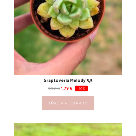
Graptoveria Melody 5,5
1,99
€
1,79
€
-10%
AÑADIR AL CARRITO