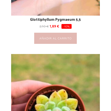
Glottiphyllum Pygmaeum 5,5
2,10
€
1,89
€
-10%
AÑADIR AL CARRITO