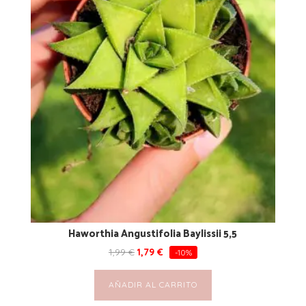
Haworthia Angustifolia Baylissii 5,5
1,99
€
1,79
€
-10%
AÑADIR AL CARRITO