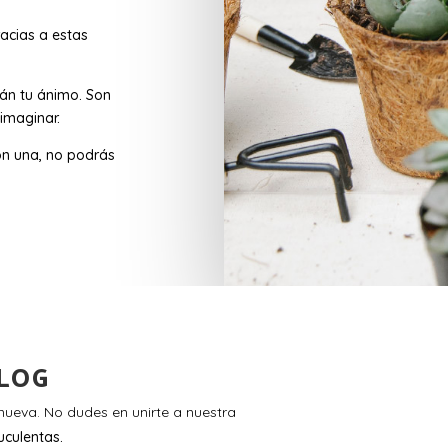
acias a estas
rán tu ánimo. Son
imaginar.
n una, no podrás
LOG
ueva. No dudes en unirte a nuestra
uculentas.