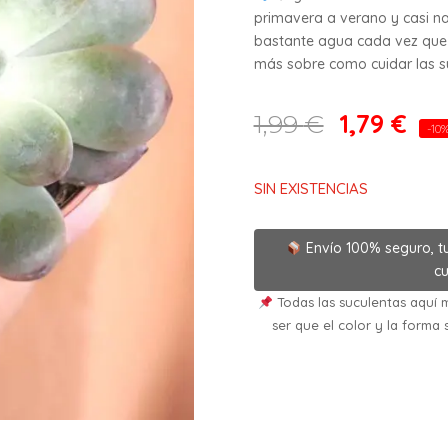
primavera a verano y casi na
bastante agua cada vez que 
más sobre como cuidar las suc
1,79
€
1,99
€
-10
SIN EXISTENCIAS
Envío 100% seguro, t
cu
Todas las suculentas aquí m
ser que el color y la forma 