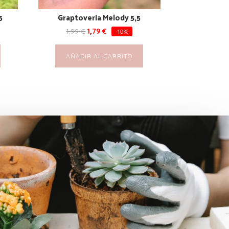
5
Graptoveria Melody 5,5
1,99
€
1,79
€
-10%
AÑADIR AL CARRITO