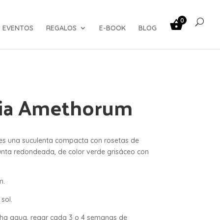
0
EVENTOS
REGALOS
E-BOOK
BLOG
ria Amethorum
es una suculenta compacta con rosetas de
unta redondeada, de color verde grisáceo con
m.
 sol.
cha agua, regar cada 3 o 4 semanas de