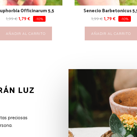
uphorbia Officinarum 5,5
Senecio Barbetonicus 5,
1,99
€
1,79
€
1,99
€
1,79
€
-10%
-10%
AÑADIR AL CARRITO
AÑADIR AL CARRITO
RÁN LUZ
stas preciosas
rsona.