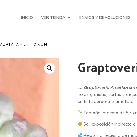
INICIO
VER TIENDA
ENVÍOS Y DEVOLUCIONES
VERIA AMETHORUM
Graptove
La
Graptoveria Amethorum
hojas gruesas, cortas y de p
un tinte púrpura o amatista
Tamaño: maceta de 5,5 c
Sol: exposición indirecta al
Riego: no necesita de mu