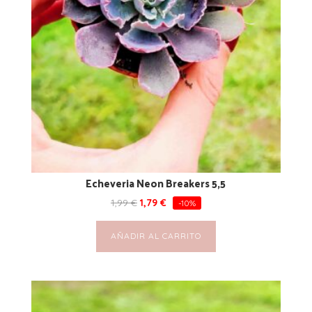
Echeveria Neon Breakers 5,5
1,99
€
1,79
€
-10%
AÑADIR AL CARRITO