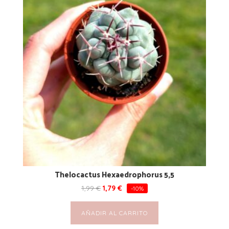
Thelocactus Hexaedrophorus 5,5
1,99
€
1,79
€
-10%
AÑADIR AL CARRITO