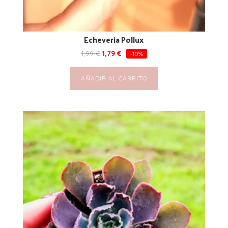
Echeveria Pollux
1,99
€
1,79
€
-10%
AÑADIR AL CARRITO