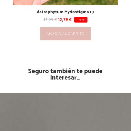
Astrophytum Myriostigma 13
15,99
€
12,79
€
-20%
AÑADIR AL CARRITO
Seguro también te puede
interesar…