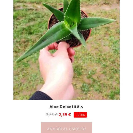
Aloe Delaetii 8,5
3,65
€
2,39
€
-20%
AÑADIR AL CARRITO