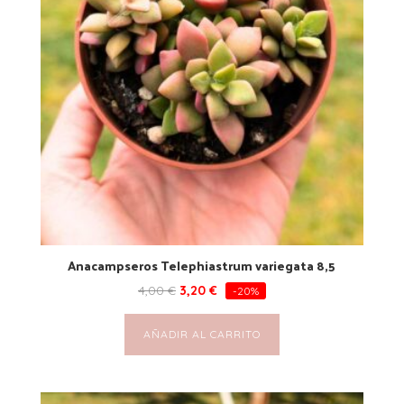
Anacampseros Telephiastrum variegata 8,5
4,00
€
3,20
€
-20%
AÑADIR AL CARRITO