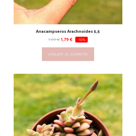
Anacampseros Arachnoides 5,5
1,99
€
1,79
€
-10%
AÑADIR AL CARRITO