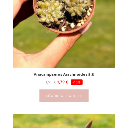
Anacampseros Arachnoides 5,5
1,99
€
1,79
€
-10%
AÑADIR AL CARRITO