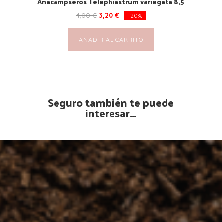
Anacampseros Telephiastrum variegata 8,5
4,00
€
3,20
€
-20%
AÑADIR AL CARRITO
Seguro también te puede
interesar…