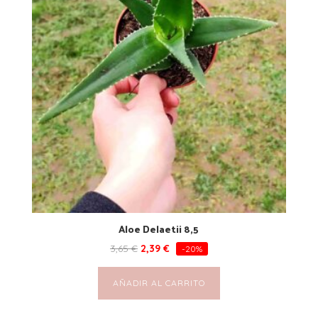
Aloe Delaetii 8,5
3,65
€
2,39
€
-20%
AÑADIR AL CARRITO