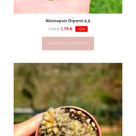
Aloinopsis Orpenii 5,5
1,99
€
1,79
€
-10%
AÑADIR AL CARRITO