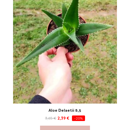
Aloe Delaetii 8,5
3,65
€
2,39
€
-20%