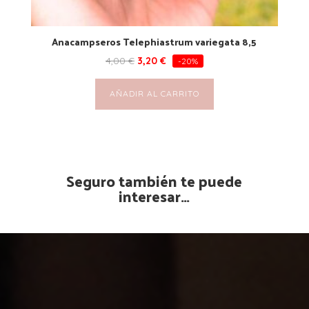
Anacampseros Telephiastrum variegata 8,5
4,00
€
3,20
€
-20%
AÑADIR AL CARRITO
Seguro también te puede
interesar…