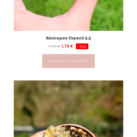
Aloinopsis Orpenii 5,5
1,99
€
1,79
€
-10%
AÑADIR AL CARRITO