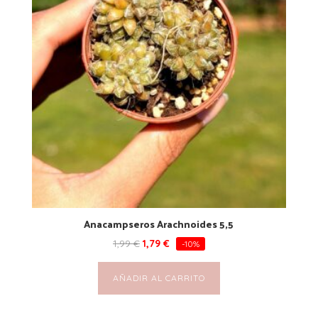
Anacampseros Arachnoides 5,5
1,99
€
1,79
€
-10%
AÑADIR AL CARRITO