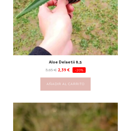
Aloe Delaetii 8,5
3,65
€
2,39
€
-20%
AÑADIR AL CARRITO