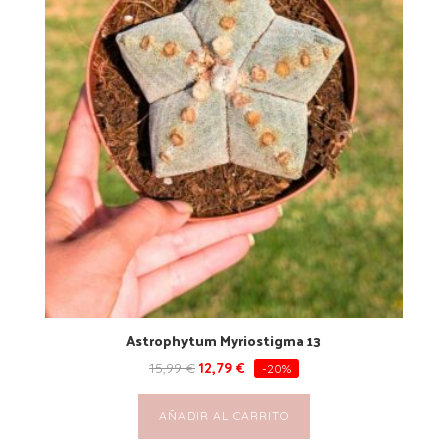
Astrophytum Myriostigma 13
15,99
€
12,79
€
-20%
AÑADIR AL CARRITO