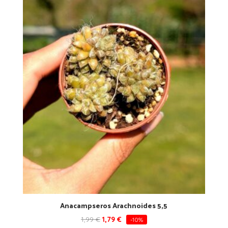
Anacampseros Arachnoides 5,5
1,99
€
1,79
€
-10%