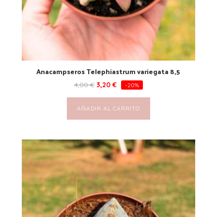
Anacampseros Telephiastrum variegata 8,5
4,00
€
3,20
€
-20%
AÑADIR AL CARRITO