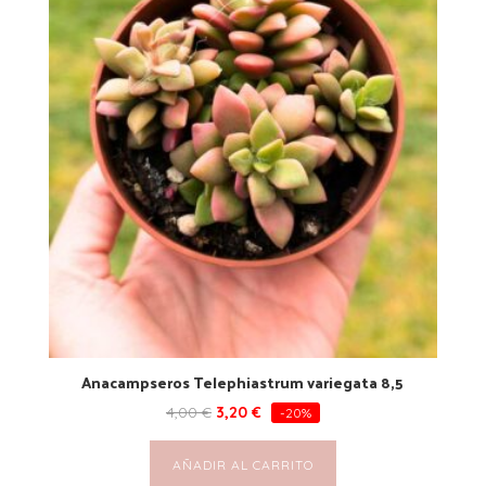
Anacampseros Telephiastrum variegata 8,5
4,00
€
3,20
€
-20%
AÑADIR AL CARRITO