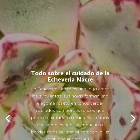
Todo sobre el cuidado de la
Echeveria Nacre
La Echeveria Nacre es una joya entre
las suculentas: sus hojas forman una
elegante roseta en tonos verde-
azulados con bordes rojizos que
parecen pintados a mano
. Lo más
fascinante es que sus manchas y
bordes rojos se intensifican con la luz
solar, haciendo que su...