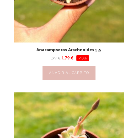
Anacampseros Arachnoides 5,5
1,99
€
1,79
€
-10%
AÑADIR AL CARRITO