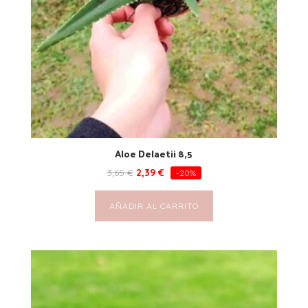
Aloe Delaetii 8,5
3,65
€
2,39
€
-20%
AÑADIR AL CARRITO