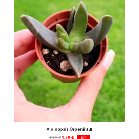
Aloinopsis Orpenii 5,5
1,99
€
1,79
€
-10%