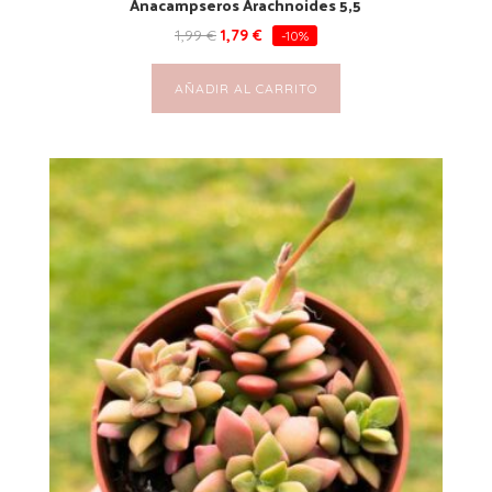
Anacampseros Arachnoides 5,5
1,99
€
1,79
€
-10%
AÑADIR AL CARRITO