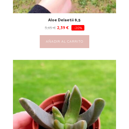
Aloe Delaetii 8,5
3,65
€
2,39
€
-20%
AÑADIR AL CARRITO