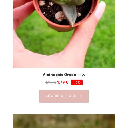
Aloinopsis Orpenii 5,5
1,99
€
1,79
€
-10%
AÑADIR AL CARRITO